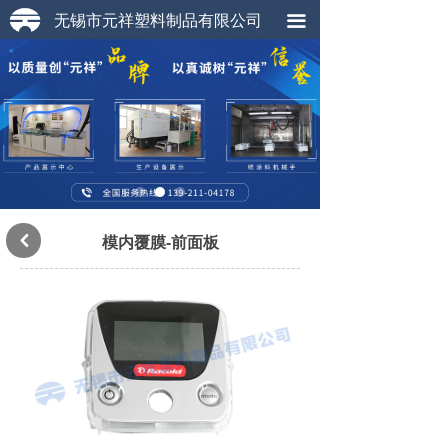
无锡市元祥塑料制品有限公司
끀
模内覆膜-前面板
낒