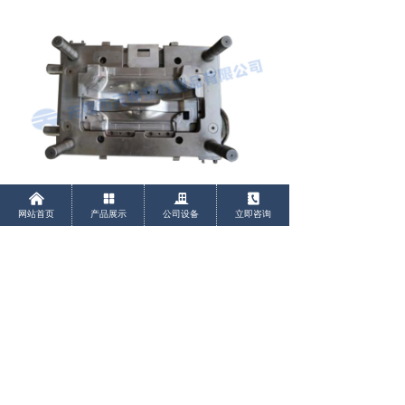
낀
넒
끉
끐
¥
0.00
加入购物车
낙
网站首页
产品展示
公司设备
立即咨询
前一个：
风道模具
ꄴ
后一个：
模具设备-5轴高速铣
ꄲ
Copyright © 无锡市元祥塑料制品有限公司 版权所有
网站备案号：
苏ICP备2021010016号-1
技术支持：
千客云营销